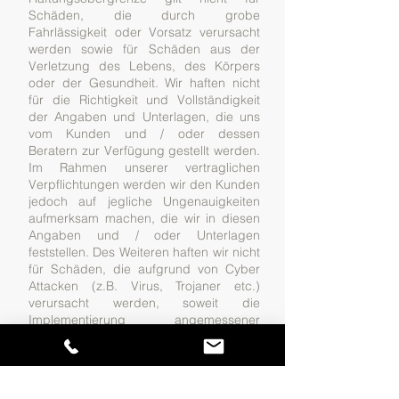
Schäden, die durch grobe
Fahrlässigkeit oder Vorsatz verursacht
werden sowie für Schäden aus der
Verletzung des Lebens, des Körpers
oder der Gesundheit. Wir haften nicht
für die Richtigkeit und Vollständigkeit
der Angaben und Unterlagen, die uns
vom Kunden und / oder dessen
Beratern zur Verfügung gestellt werden.
Im Rahmen unserer vertraglichen
Verpflichtungen werden wir den Kunden
jedoch auf jegliche Ungenauigkeiten
aufmerksam machen, die wir in diesen
Angaben und / oder Unterlagen
feststellen. Des Weiteren haften wir nicht
für Schäden, die aufgrund von Cyber
Attacken (z.B. Virus, Trojaner etc.)
verursacht werden, soweit die
Implementierung angemessener
technischer und organisatorischer
Maßnahmen zum Zeitpunkt des
Ereignisses vorhanden war. Unsere
Haftung für entgangenen Gewinn ist